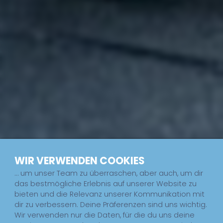
WIR VERWENDEN COOKIES
… um unser Team zu überraschen, aber auch, um dir
das bestmögliche Erlebnis auf unserer Website zu
bieten und die Relevanz unserer Kommunikation mit
dir zu verbessern. Deine Präferenzen sind uns wichtig.
Wir verwenden nur die Daten, für die du uns deine